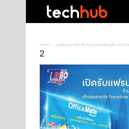
techhub
Home
ออฟฟิศเมท พลัส เปิดรับแฟรนไชส์ทุกภูมิภาคทั่วไท
2