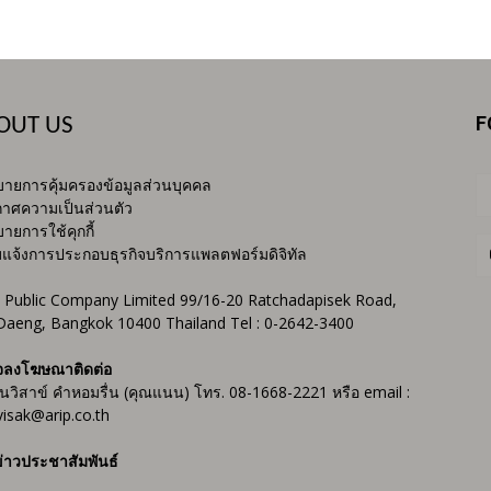
F
OUT US
ายการคุ้มครองข้อมูลส่วนบุคคล
าศความเป็นส่วนตัว
ายการใช้คุกกี้
บแจ้งการประกอบธุรกิจบริการแพลตฟอร์มดิจิทัล
 Public Company Limited 99/16-20 Ratchadapisek Road,
Daeng, Bangkok 10400 Thailand Tel : 0-2642-3400
จลงโฆษณาติดต่อ
ันวิสาข์ คำหอมรื่น (คุณแนน) โทร. 08-1668-2221 หรือ email :
isak@arip.co.th
่าวประชาสัมพันธ์