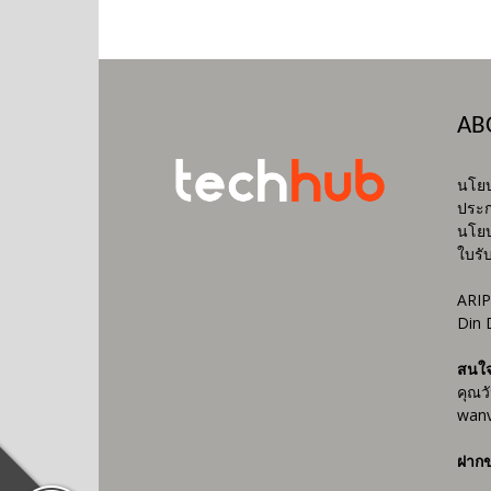
AB
นโยบ
ประก
นโยบ
ใบรั
ARIP
Din 
สนใ
คุณว
wanv
ฝากข