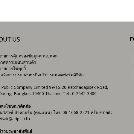
F
OUT US
ายการคุ้มครองข้อมูลส่วนบุคคล
าศความเป็นส่วนตัว
ายการใช้คุกกี้
บแจ้งการประกอบธุรกิจบริการแพลตฟอร์มดิจิทัล
 Public Company Limited 99/16-20 Ratchadapisek Road,
Daeng, Bangkok 10400 Thailand Tel : 0-2642-3400
จลงโฆษณาติดต่อ
ันวิสาข์ คำหอมรื่น (คุณแนน) โทร. 08-1668-2221 หรือ email :
isak@arip.co.th
่าวประชาสัมพันธ์