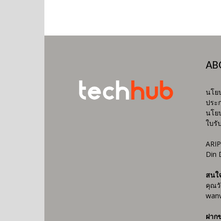
AB
นโยบ
ประก
นโยบ
ใบรั
ARIP
Din 
สนใ
คุณว
wanv
ฝากข