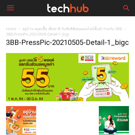
Home
อยู่บ้าน หยุดเชื้อ เพื่อชาติ กับสิทธิพิเศษออนไลน์ชั้นนำร่วมกับ 3BB
3BB-PressPic-20210505-Detail-1_bigc
3BB-PressPic-20210505-Detail-1_bigc