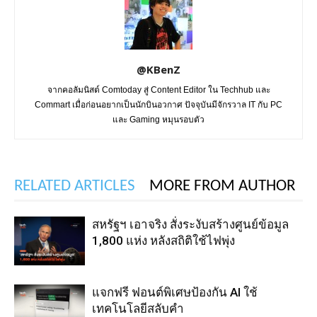
@KBenZ
จากคอลัมนิสต์ Comtoday สู่ Content Editor ใน Techhub และ
Commart เมื่อก่อนอยากเป็นนักบินอวกาศ ปัจจุบันมีจักรวาล IT กับ PC
และ Gaming หมุนรอบตัว
RELATED ARTICLES
MORE FROM AUTHOR
สหรัฐฯ เอาจริง สั่งระงับสร้างศูนย์ข้อมูล
1,800 แห่ง หลังสถิติใช้ไฟพุ่ง
แจกฟรี ฟอนต์พิเศษป้องกัน AI ใช้
เทคโนโลยีสลับคำ