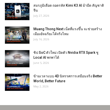
สมรภูมิเดือด ถอดรหัส Kimi K3 AI ม้ามืด สัญชาติ
จีน
July 27, 2026
Muang Thong Next เน็ตที่แรงขึ้น จะช่วยสร้าง
เมืองอัจฉริยะได้จริงไหม
July 16, 2026
ชิป SoC ตัวใหม่ เปิดตัว Nvidia RTX Spark ชู
Local AI พกพาได้
June 5, 2026
ข้ามเวลาแบบ 4D นิทรรศการเสมือนจริง Better
World, Better Future
May 2, 2026