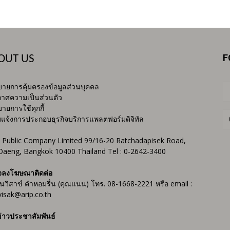
F
OUT US
ายการคุ้มครองข้อมูลส่วนบุคคล
าศความเป็นส่วนตัว
ายการใช้คุกกี้
บแจ้งการประกอบธุรกิจบริการแพลตฟอร์มดิจิทัล
 Public Company Limited 99/16-20 Ratchadapisek Road,
Daeng, Bangkok 10400 Thailand Tel : 0-2642-3400
จลงโฆษณาติดต่อ
ันวิสาข์ คำหอมรื่น (คุณแนน) โทร. 08-1668-2221 หรือ email :
isak@arip.co.th
่าวประชาสัมพันธ์