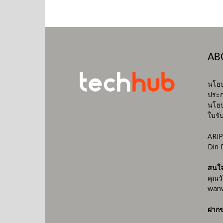
AB
นโยบ
ประก
นโยบ
ใบรั
ARIP
Din 
สนใ
คุณว
wanv
ฝากข