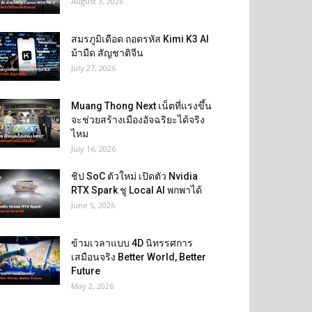
August 3, 2026
สมรภูมิเดือด ถอดรหัส Kimi K3 AI
ม้ามืด สัญชาติจีน
July 27, 2026
Muang Thong Next เน็ตที่แรงขึ้น
จะช่วยสร้างเมืองอัจฉริยะได้จริง
ไหม
July 16, 2026
ชิป SoC ตัวใหม่ เปิดตัว Nvidia
RTX Spark ชู Local AI พกพาได้
June 5, 2026
ข้ามเวลาแบบ 4D นิทรรศการ
เสมือนจริง Better World, Better
Future
May 2, 2026