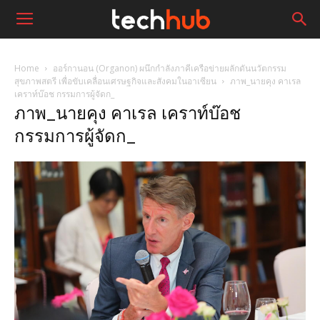
Home
ออร์กานอน (Organon) ผนึกกำลังภาคีเครือข่ายผลักดันนวัตกรรม
สุขภาพสตรี เพื่อขับเคลื่อนเศรษฐกิจและสังคมในอาเซียน
ภาพ_นายคุง คาเรล
เคราท์บ๊อช กรรมการผู้จัดก_
ภาพ_นายคุง คาเรล เคราท์บ๊อช
กรรมการผู้จัดก_