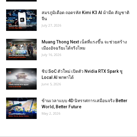
สมรภูมิเดือด ถอดรหัส Kimi K3 AI ม้ามืด สัญชาติ
จีน
July 27, 2026
Muang Thong Next เน็ตที่แรงขึ้น จะช่วยสร้าง
เมืองอัจฉริยะได้จริงไหม
July 16, 2026
ชิป SoC ตัวใหม่ เปิดตัว Nvidia RTX Spark ชู
Local AI พกพาได้
June 5, 2026
ข้ามเวลาแบบ 4D นิทรรศการเสมือนจริง Better
World, Better Future
May 2, 2026