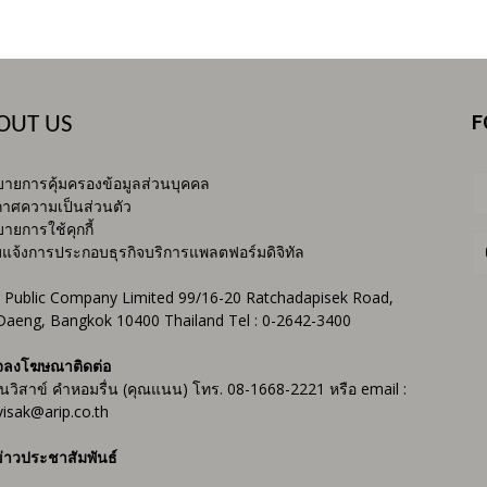
F
OUT US
ายการคุ้มครองข้อมูลส่วนบุคคล
าศความเป็นส่วนตัว
ายการใช้คุกกี้
บแจ้งการประกอบธุรกิจบริการแพลตฟอร์มดิจิทัล
 Public Company Limited 99/16-20 Ratchadapisek Road,
Daeng, Bangkok 10400 Thailand Tel : 0-2642-3400
จลงโฆษณาติดต่อ
ันวิสาข์ คำหอมรื่น (คุณแนน) โทร. 08-1668-2221 หรือ email :
isak@arip.co.th
่าวประชาสัมพันธ์