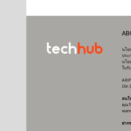
AB
นโยบ
ประก
นโยบ
ใบรั
ARIP
Din 
สนใ
คุณว
wanv
ฝากข