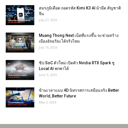
สมรภูมิเดือด ถอดรหัส Kimi K3 AI ม้ามืด สัญชาติ
จีน
July 27, 2026
Muang Thong Next เน็ตที่แรงขึ้น จะช่วยสร้าง
เมืองอัจฉริยะได้จริงไหม
July 16, 2026
ชิป SoC ตัวใหม่ เปิดตัว Nvidia RTX Spark ชู
Local AI พกพาได้
June 5, 2026
ข้ามเวลาแบบ 4D นิทรรศการเสมือนจริง Better
World, Better Future
May 2, 2026