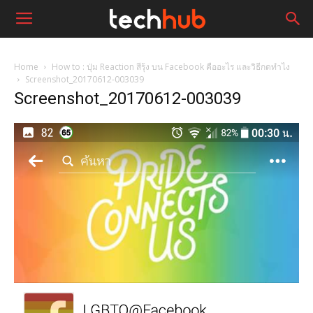
Home
How to : ปุ่ม Reaction สีรุ้ง บน Facebook คืออะไร และวิธีกดทำไง
Screenshot_20170612-003039
Screenshot_20170612-003039