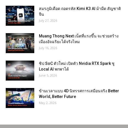
สมรภูมิเดือด ถอดรหัส Kimi K3 AI ม้ามืด สัญชาติ
จีน
July 27, 2026
Muang Thong Next เน็ตที่แรงขึ้น จะช่วยสร้าง
เมืองอัจฉริยะได้จริงไหม
July 16, 2026
ชิป SoC ตัวใหม่ เปิดตัว Nvidia RTX Spark ชู
Local AI พกพาได้
June 5, 2026
ข้ามเวลาแบบ 4D นิทรรศการเสมือนจริง Better
World, Better Future
May 2, 2026