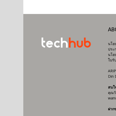
AB
นโยบ
ประก
นโยบ
ใบรั
ARIP
Din 
สนใ
คุณว
wanv
ฝากข