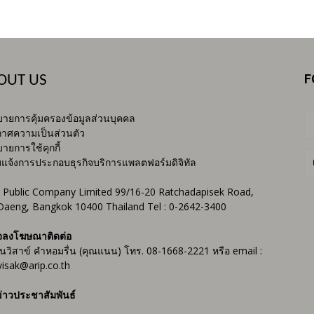
F
OUT US
ายการคุ้มครองข้อมูลส่วนบุคคล
าศความเป็นส่วนตัว
ายการใช้คุกกี้
บแจ้งการประกอบธุรกิจบริการแพลตฟอร์มดิจิทัล
 Public Company Limited 99/16-20 Ratchadapisek Road,
Daeng, Bangkok 10400 Thailand Tel : 0-2642-3400
จลงโฆษณาติดต่อ
ันวิสาข์ คำหอมรื่น (คุณแนน) โทร. 08-1668-2221 หรือ email :
isak@arip.co.th
่าวประชาสัมพันธ์