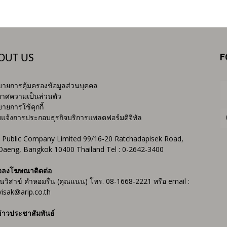
F
OUT US
ายการคุ้มครองข้อมูลส่วนบุคคล
าศความเป็นส่วนตัว
ายการใช้คุกกี้
บแจ้งการประกอบธุรกิจบริการแพลตฟอร์มดิจิทัล
 Public Company Limited 99/16-20 Ratchadapisek Road,
Daeng, Bangkok 10400 Thailand Tel : 0-2642-3400
จลงโฆษณาติดต่อ
ันวิสาข์ คำหอมรื่น (คุณแนน) โทร. 08-1668-2221 หรือ email :
isak@arip.co.th
่าวประชาสัมพันธ์