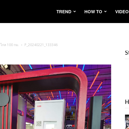
TREND
HOW TO
VIDEO
่งไกล 100 กม.
P_20240221_133346
S
H