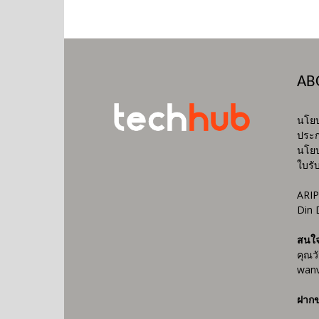
AB
นโยบ
ประก
นโยบ
ใบรั
ARIP
Din 
สนใ
คุณว
wanv
ฝากข