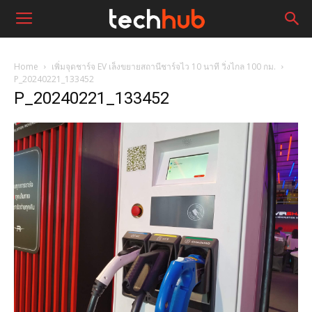
Home
เพิ่มจุดชาร์จ EV เล็งขยายสถานีชาร์จไว 10 นาที วิ่งไกล 100 กม.
P_20240221_133452
P_20240221_133452