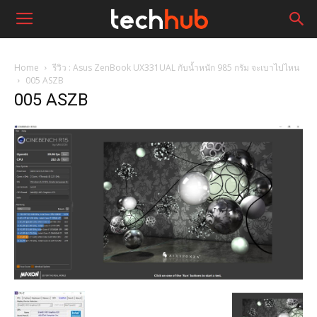
Home
รีวิว : Asus ZenBook UX331UAL กับน้ำหนัก 985 กรัม จะเบาไปไหน
005 ASZB
005 ASZB