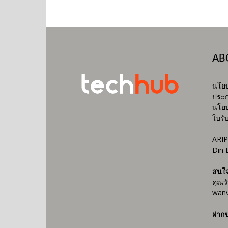
AB
นโยบ
ประก
นโยบ
ใบรั
ARIP
Din 
สนใ
คุณว
wanv
ฝากข