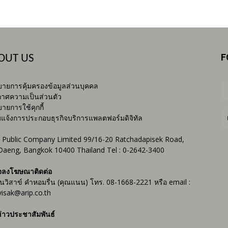
F
OUT US
ายการคุ้มครองข้อมูลส่วนบุคคล
าศความเป็นส่วนตัว
ายการใช้คุกกี้
บแจ้งการประกอบธุรกิจบริการแพลตฟอร์มดิจิทัล
 Public Company Limited 99/16-20 Ratchadapisek Road,
Daeng, Bangkok 10400 Thailand Tel : 0-2642-3400
จลงโฆษณาติดต่อ
ันวิสาข์ คำหอมรื่น (คุณแนน) โทร. 08-1668-2221 หรือ email :
isak@arip.co.th
่าวประชาสัมพันธ์