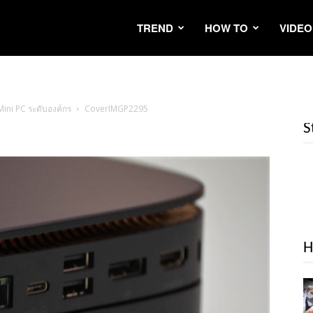
TREND
HOW TO
VIDEO
 Mini PC ระดับองค์กร
CoverIMGP2295
S
H