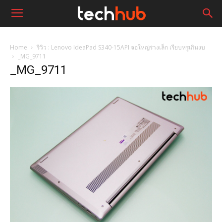
Home
รีวิว : Lenovo IdeaPad S340-15API จอใหญ่ร่างเล็ก เรียบหรูเกินงบ
_MG_9711
_MG_9711