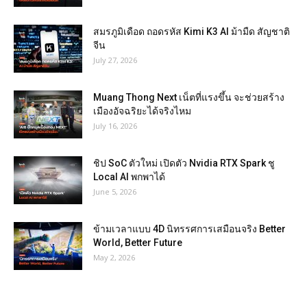
สมรภูมิเดือด ถอดรหัส Kimi K3 AI ม้ามืด สัญชาติ
จีน
July 27, 2026
Muang Thong Next เน็ตที่แรงขึ้น จะช่วยสร้าง
เมืองอัจฉริยะได้จริงไหม
July 16, 2026
ชิป SoC ตัวใหม่ เปิดตัว Nvidia RTX Spark ชู
Local AI พกพาได้
June 5, 2026
ข้ามเวลาแบบ 4D นิทรรศการเสมือนจริง Better
World, Better Future
May 2, 2026