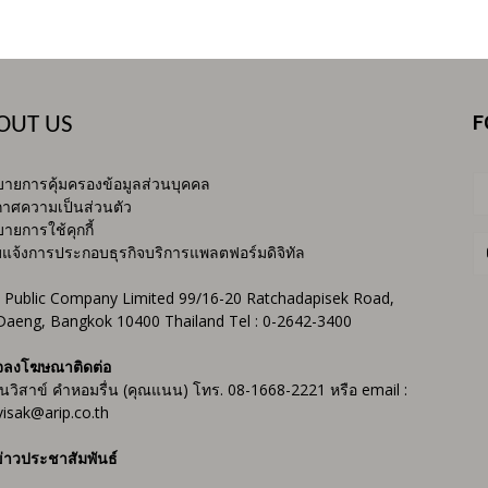
F
OUT US
ายการคุ้มครองข้อมูลส่วนบุคคล
าศความเป็นส่วนตัว
ายการใช้คุกกี้
บแจ้งการประกอบธุรกิจบริการแพลตฟอร์มดิจิทัล
 Public Company Limited 99/16-20 Ratchadapisek Road,
Daeng, Bangkok 10400 Thailand Tel : 0-2642-3400
จลงโฆษณาติดต่อ
ันวิสาข์ คำหอมรื่น (คุณแนน) โทร. 08-1668-2221 หรือ email :
isak@arip.co.th
่าวประชาสัมพันธ์