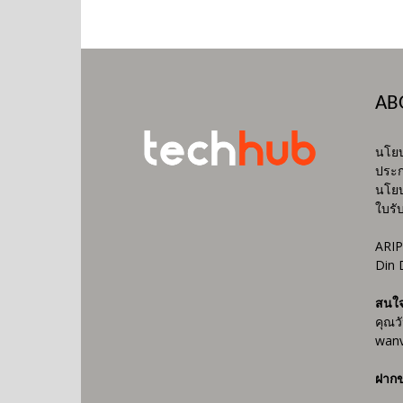
AB
นโยบ
ประก
นโยบ
ใบรั
ARIP
Din 
สนใ
คุณว
wanv
ฝากข