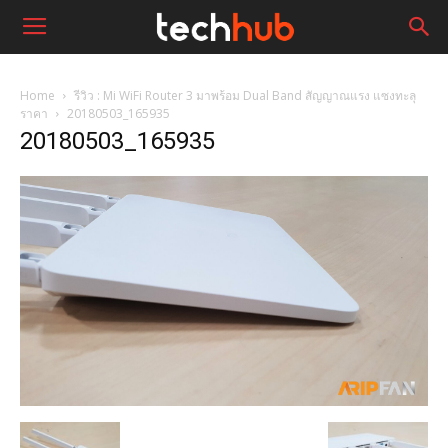
Home
รีวิว : Mi WiFi Router 3 มาพร้อม Dual Band สัญญาณแรง แซงทะลุ
ราคา
20180503_165935
20180503_165935