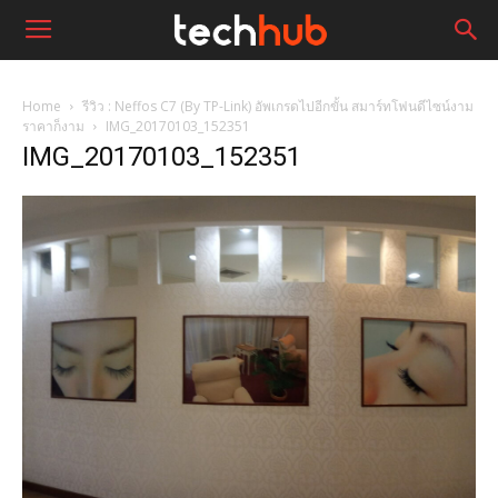
Home
รีวิว : Neffos C7 (By TP-Link) อัพเกรดไปอีกขั้น สมาร์ทโฟนดีไซน์งาม
ราคาก็งาม
IMG_20170103_152351
IMG_20170103_152351