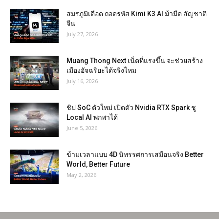
สมรภูมิเดือด ถอดรหัส Kimi K3 AI ม้ามืด สัญชาติ
จีน
July 27, 2026
Muang Thong Next เน็ตที่แรงขึ้น จะช่วยสร้าง
เมืองอัจฉริยะได้จริงไหม
July 16, 2026
ชิป SoC ตัวใหม่ เปิดตัว Nvidia RTX Spark ชู
Local AI พกพาได้
June 5, 2026
ข้ามเวลาแบบ 4D นิทรรศการเสมือนจริง Better
World, Better Future
May 2, 2026