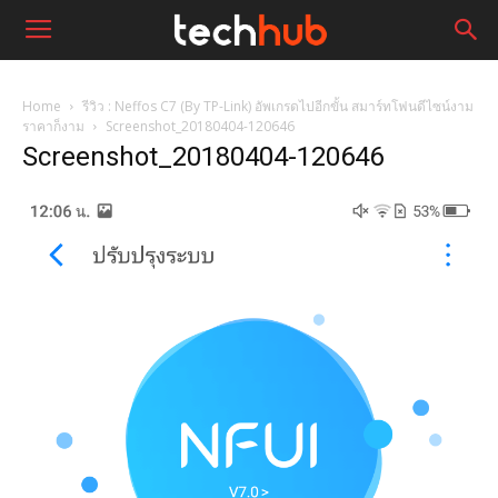
Home
รีวิว : Neffos C7 (By TP-Link) อัพเกรดไปอีกขั้น สมาร์ทโฟนดีไซน์งาม
ราคาก็งาม
Screenshot_20180404-120646
Screenshot_20180404-120646