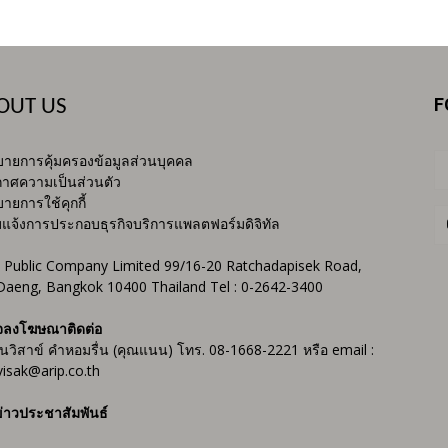
F
OUT US
ายการคุ้มครองข้อมูลส่วนบุคคล
าศความเป็นส่วนตัว
ายการใช้คุกกี้
บแจ้งการประกอบธุรกิจบริการแพลตฟอร์มดิจิทัล
 Public Company Limited 99/16-20 Ratchadapisek Road,
Daeng, Bangkok 10400 Thailand Tel : 0-2642-3400
จลงโฆษณาติดต่อ
ันวิสาข์ คำหอมรื่น (คุณแนน) โทร. 08-1668-2221 หรือ email :
isak@arip.co.th
่าวประชาสัมพันธ์