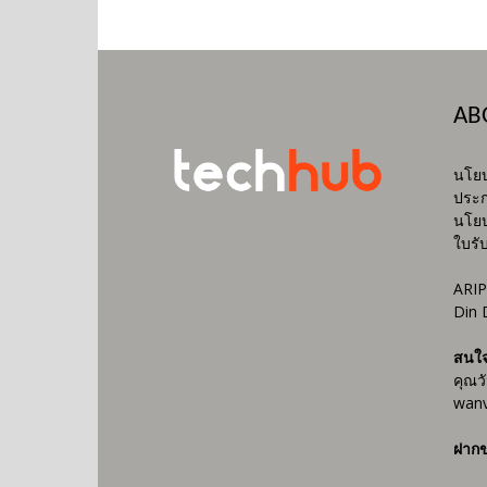
AB
นโยบ
ประก
นโยบ
ใบรั
ARIP
Din 
สนใ
คุณว
wanv
ฝากข