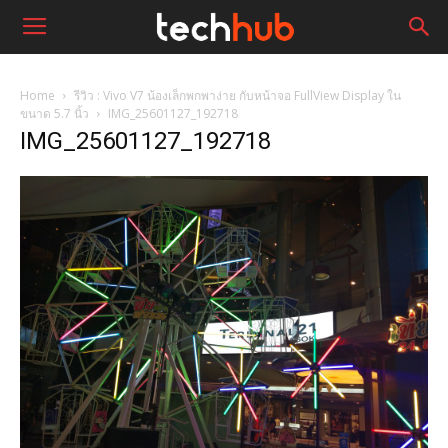
Home
รีวิว : Vivo V7 น้องเล็กพกพาง่าย กับหน้าจอ FullView Display ใน
ขนาด 5.7 นิ้ว
IMG_25601127_192718
IMG_25601127_192718