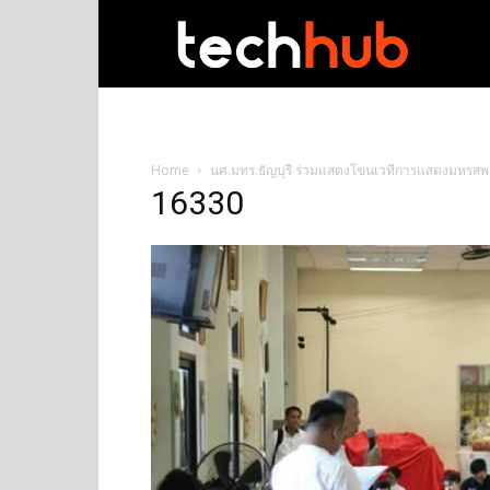
techhub
Home
นศ.มทร.ธัญบุรี ร่วมแสดงโขนเวทีการแสดงมหรสพ
16330