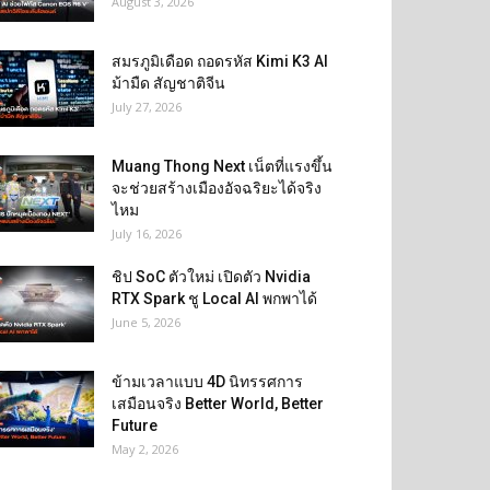
August 3, 2026
สมรภูมิเดือด ถอดรหัส Kimi K3 AI
ม้ามืด สัญชาติจีน
July 27, 2026
Muang Thong Next เน็ตที่แรงขึ้น
จะช่วยสร้างเมืองอัจฉริยะได้จริง
ไหม
July 16, 2026
ชิป SoC ตัวใหม่ เปิดตัว Nvidia
RTX Spark ชู Local AI พกพาได้
June 5, 2026
ข้ามเวลาแบบ 4D นิทรรศการ
เสมือนจริง Better World, Better
Future
May 2, 2026