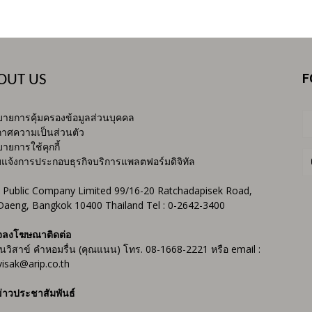
F
OUT US
ายการคุ้มครองข้อมูลส่วนบุคคล
าศความเป็นส่วนตัว
ายการใช้คุกกี้
บแจ้งการประกอบธุรกิจบริการแพลตฟอร์มดิจิทัล
 Public Company Limited 99/16-20 Ratchadapisek Road,
Daeng, Bangkok 10400 Thailand Tel : 0-2642-3400
จลงโฆษณาติดต่อ
ันวิสาข์ คำหอมรื่น (คุณแนน) โทร. 08-1668-2221 หรือ email :
isak@arip.co.th
่าวประชาสัมพันธ์