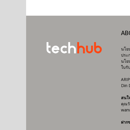
AB
นโยบ
ประก
นโยบ
ใบรั
ARIP
Din 
สนใ
คุณว
wanv
ฝากข