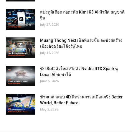
สมรภูมิเดือด ถอดรหัส Kimi K3 AI ม้ามืด สัญชาติ
จีน
July 27, 2026
Muang Thong Next เน็ตที่แรงขึ้น จะช่วยสร้าง
เมืองอัจฉริยะได้จริงไหม
July 16, 2026
ชิป SoC ตัวใหม่ เปิดตัว Nvidia RTX Spark ชู
Local AI พกพาได้
June 5, 2026
ข้ามเวลาแบบ 4D นิทรรศการเสมือนจริง Better
World, Better Future
May 2, 2026