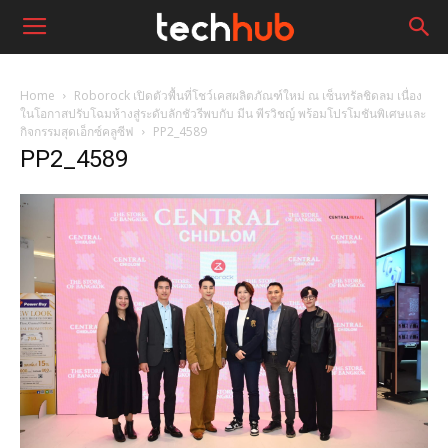
Home
Roborock เปิดตัวพื้นที่โชว์เคสผลิตภัณฑ์ใหม่ ณ เซ็นทรัลชิดลม เนื่อง
ในโอกาสปรับโฉมห้างสู่ระดับลักชัวรีพบกับ มีน พีรวิชญ์ พร้อมโปรโมชันพิเศษและ
กิจกรรมสุดเอ็กซ์คลูซีฟ
PP2_4589
PP2_4589