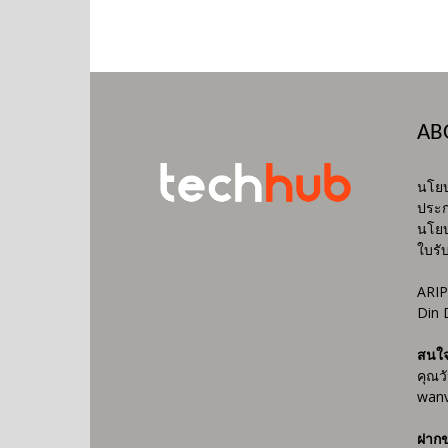
AB
นโยบ
ประก
นโยบ
ใบรั
ARIP
Din 
สนใ
คุณว
wanv
ฝากข