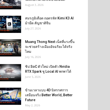
August 3, 2026
สมรภูมิเดือด ถอดรหัส Kimi K3 AI
ม้ามืด สัญชาติจีน
July 27, 2026
Muang Thong Next เน็ตที่แรงขึ้น
จะช่วยสร้างเมืองอัจฉริยะได้จริง
ไหม
July 16, 2026
ชิป SoC ตัวใหม่ เปิดตัว Nvidia
RTX Spark ชู Local AI พกพาได้
June 5, 2026
ข้ามเวลาแบบ 4D นิทรรศการ
เสมือนจริง Better World, Better
Future
May 2, 2026