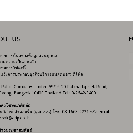
F
OUT US
ายการคุ้มครองข้อมูลส่วนบุคคล
าศความเป็นส่วนตัว
ายการใช้คุกกี้
บแจ้งการประกอบธุรกิจบริการแพลตฟอร์มดิจิทัล
 Public Company Limited 99/16-20 Ratchadapisek Road,
Daeng, Bangkok 10400 Thailand Tel : 0-2642-3400
จลงโฆษณาติดต่อ
ันวิสาข์ คำหอมรื่น (คุณแนน) โทร. 08-1668-2221 หรือ email :
isak@arip.co.th
่าวประชาสัมพันธ์