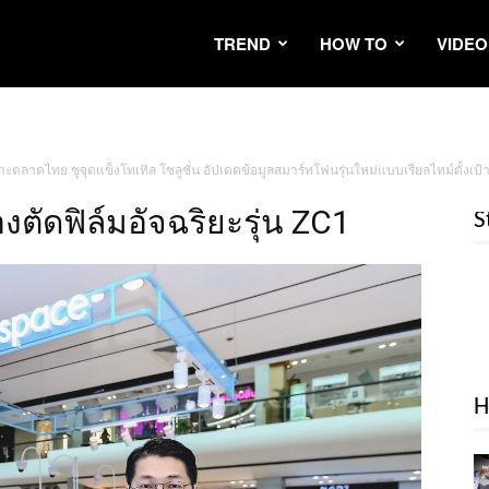
TREND
HOW TO
VIDEO
 เจาะตลาดไทย ชูจุดแข็งโทเทิล โซลูชั่น อัปเดตข้อมูลสมาร์ทโฟนรุ่นใหม่แบบเรียลไทม์ตั้งเ
องตัดฟิล์มอัจฉริยะรุ่น ZC1
S
H