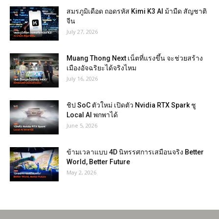
สมรภูมิเดือด ถอดรหัส Kimi K3 AI ม้ามืด สัญชาติ
จีน
July 27, 2026
Muang Thong Next เน็ตที่แรงขึ้น จะช่วยสร้าง
เมืองอัจฉริยะได้จริงไหม
July 16, 2026
ชิป SoC ตัวใหม่ เปิดตัว Nvidia RTX Spark ชู
Local AI พกพาได้
June 5, 2026
ข้ามเวลาแบบ 4D นิทรรศการเสมือนจริง Better
World, Better Future
May 2, 2026