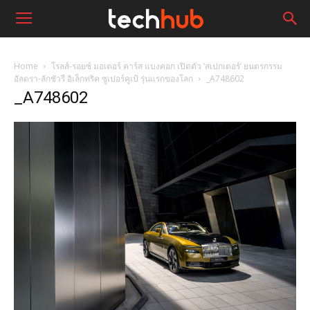
Home
โรลส์-รอยซ์ มอเตอร์ คาร์ส แบงคอก เปิดตัว ‘สเปกเตอร์’ ยนตรกรรม
อัลตรา-ลักชัวรี อิเล็กทริค ซูเปอร์คูเป้ รุ่นแรกของโลก
_A748602
_A748602