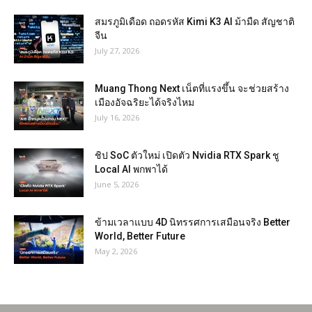
สมรภูมิเดือด ถอดรหัส Kimi K3 AI ม้ามืด สัญชาติ
จีน
July 27, 2026
Muang Thong Next เน็ตที่แรงขึ้น จะช่วยสร้าง
เมืองอัจฉริยะได้จริงไหม
July 16, 2026
ชิป SoC ตัวใหม่ เปิดตัว Nvidia RTX Spark ชู
Local AI พกพาได้
June 5, 2026
ข้ามเวลาแบบ 4D นิทรรศการเสมือนจริง Better
World, Better Future
May 2, 2026