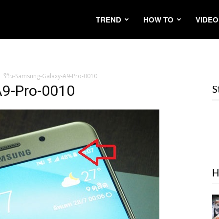
TREND
HOW TO
VIDEO
รีวิว-Samsung-Galaxy-A9-Pro-0010
A9-Pro-0010
S
H