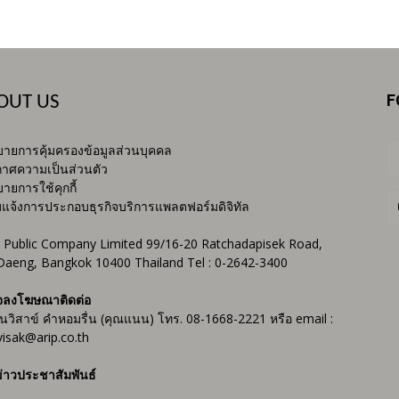
F
OUT US
ายการคุ้มครองข้อมูลส่วนบุคคล
าศความเป็นส่วนตัว
ายการใช้คุกกี้
บแจ้งการประกอบธุรกิจบริการแพลตฟอร์มดิจิทัล
 Public Company Limited 99/16-20 Ratchadapisek Road,
Daeng, Bangkok 10400 Thailand Tel : 0-2642-3400
จลงโฆษณาติดต่อ
ันวิสาข์ คำหอมรื่น (คุณแนน) โทร. 08-1668-2221 หรือ email :
isak@arip.co.th
่าวประชาสัมพันธ์