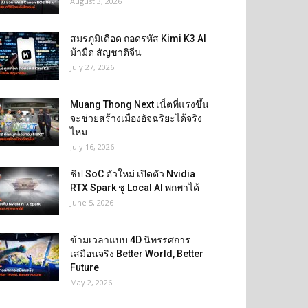
August 3, 2026
สมรภูมิเดือด ถอดรหัส Kimi K3 AI
ม้ามืด สัญชาติจีน
July 27, 2026
Muang Thong Next เน็ตที่แรงขึ้น
จะช่วยสร้างเมืองอัจฉริยะได้จริง
ไหม
July 16, 2026
ชิป SoC ตัวใหม่ เปิดตัว Nvidia
RTX Spark ชู Local AI พกพาได้
June 5, 2026
ข้ามเวลาแบบ 4D นิทรรศการ
เสมือนจริง Better World, Better
Future
May 2, 2026