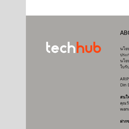
AB
นโยบ
ประก
นโยบ
ใบรั
ARIP
Din 
สนใ
คุณว
wanv
ฝากข