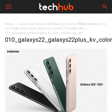
Home
Galaxy S22 Ultra สมาร์ทโฟนตระกูล S series ที่ดีที่สุดของซัมซุง จาก
การรวมฟีเจอร์ของ Note series และ S series ไว้ในเครื่องเดียว
010_galaxys22_galaxys22plus_kv_color_combo_2p_rgb.
010_galaxys22_galaxys22plus_kv_col