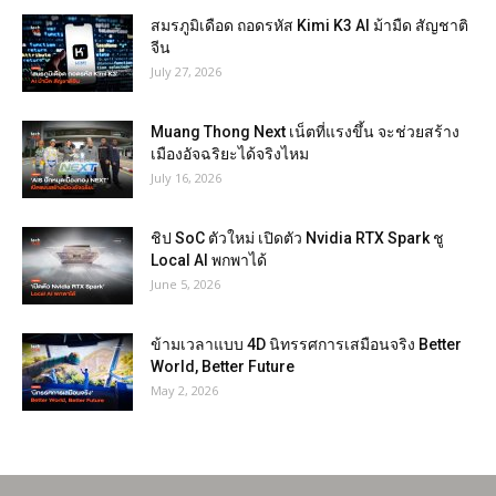
สมรภูมิเดือด ถอดรหัส Kimi K3 AI ม้ามืด สัญชาติ
จีน
July 27, 2026
Muang Thong Next เน็ตที่แรงขึ้น จะช่วยสร้าง
เมืองอัจฉริยะได้จริงไหม
July 16, 2026
ชิป SoC ตัวใหม่ เปิดตัว Nvidia RTX Spark ชู
Local AI พกพาได้
June 5, 2026
ข้ามเวลาแบบ 4D นิทรรศการเสมือนจริง Better
World, Better Future
May 2, 2026