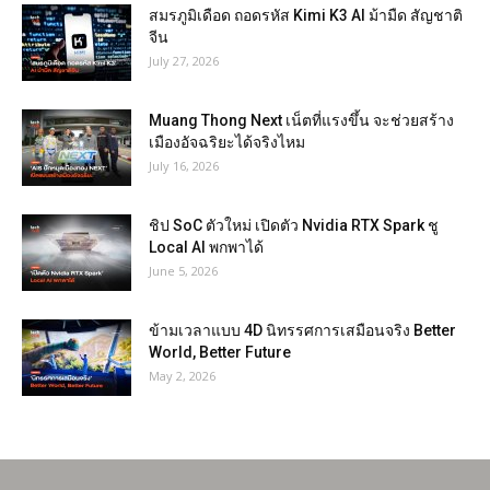
สมรภูมิเดือด ถอดรหัส Kimi K3 AI ม้ามืด สัญชาติ
จีน
July 27, 2026
Muang Thong Next เน็ตที่แรงขึ้น จะช่วยสร้าง
เมืองอัจฉริยะได้จริงไหม
July 16, 2026
ชิป SoC ตัวใหม่ เปิดตัว Nvidia RTX Spark ชู
Local AI พกพาได้
June 5, 2026
ข้ามเวลาแบบ 4D นิทรรศการเสมือนจริง Better
World, Better Future
May 2, 2026