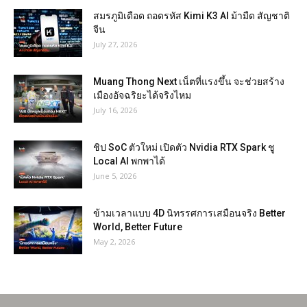
สมรภูมิเดือด ถอดรหัส Kimi K3 AI ม้ามืด สัญชาติ
จีน
July 27, 2026
Muang Thong Next เน็ตที่แรงขึ้น จะช่วยสร้าง
เมืองอัจฉริยะได้จริงไหม
July 16, 2026
ชิป SoC ตัวใหม่ เปิดตัว Nvidia RTX Spark ชู
Local AI พกพาได้
June 5, 2026
ข้ามเวลาแบบ 4D นิทรรศการเสมือนจริง Better
World, Better Future
May 2, 2026