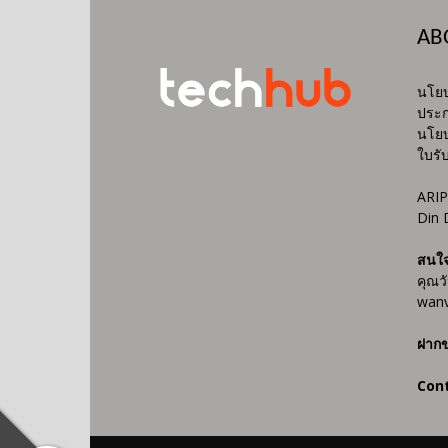
AB
นโยบ
ประก
นโยบ
ใบรั
ARIP
Din 
สนใ
คุณว
wanv
ฝากข
Con