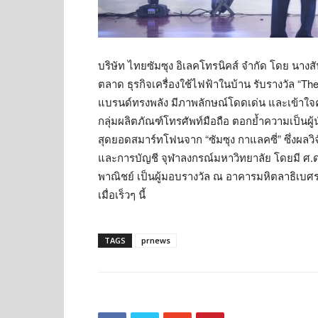
บริษัท ไทยซัมซุง อิเลคโทรนิคส์ จำกัด โดย นางสั
ตลาด ธุรกิจเครื่องใช้ไฟฟ้าในบ้าน รับรางวัล “T
แบรนด์ทรงพลัง มีภาพลักษณ์โดดเด่น และเข้าใจค
กลุ่มผลิตภัณฑ์โทรศัพท์มือถือ ตอกย้ำความเป็นผู้
สุดยอดสมาร์ทโฟนจาก “ซัมซุง กาแลคซี่” ซึ่งผล
และการบัญชี จุฬาลงกรณ์มหาวิทยาลัย โดยมี ศ.ด
พาณิชย์ เป็นผู้มอบรางวัล ณ อาคารมหิตลาธิเ
เมื่อเร็วๆ นี้
TAGS
prnews