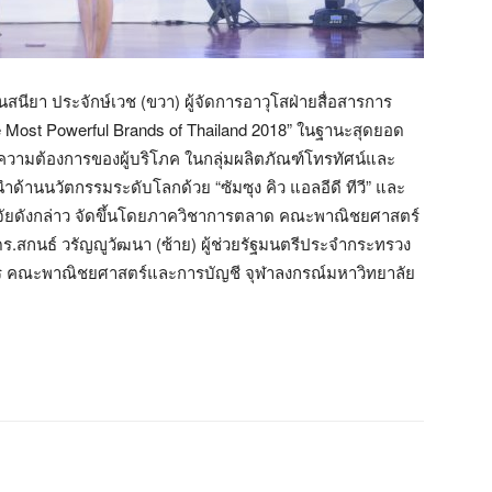
นสนียา ประจักษ์เวช (ขวา) ผู้จัดการอาวุโสฝ่ายสื่อสารการ
he Most Powerful Brands of Thailand 2018” ในฐานะสุดยอด
วามต้องการของผู้บริโภค ในกลุ่มผลิตภัณฑ์โทรทัศน์และ
นำด้านนวัตกรรมระดับโลกด้วย “ซัมซุง คิว แอลอีดี ทีวี” และ
วิจัยดังกล่าว จัดขึ้นโดยภาควิชาการตลาด คณะพาณิชยศาสตร์
ร.สกนธ์ วรัญญูวัฒนา (ซ้าย) ผู้ช่วยรัฐมนตรีประจำกระทรวง
บศร คณะพาณิชยศาสตร์และการบัญชี จุฬาลงกรณ์มหาวิทยาลัย