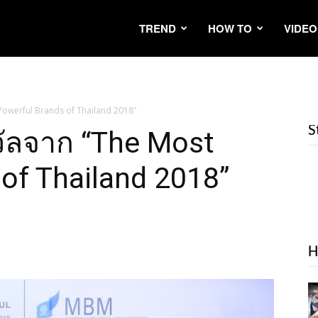
TREND
HOW TO
VIDEO
 Powerful Brands of Thailand 2018”
S
งวัลจาก “The Most
of Thailand 2018”
H