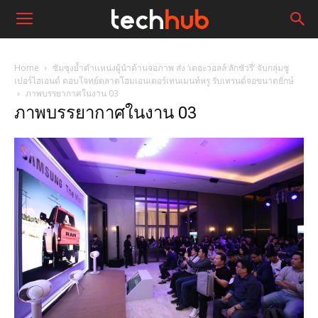
Home
ซัมซุงย้ำตำแหน่งผู้นำด้านจอภาพ ส่ง ‘เดอะวอลล์ ลักชัวรี่’ จับกลุ่มซู
เปอร์ไฮเอนด์ ตอบโจทย์ตลาดโฮมเอนเตอร์เทนเมนท์หรู รับเทรนด์จอขนาดยักษ์
ภาพบรรยากาศในงาน 03
ภาพบรรยากาศในงาน 03