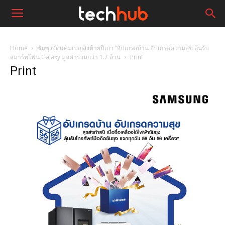
Home
ซัมซุงจัดแคมเปญส่งท้ายปีเก่า “อัปเกรดบ้าน อัปเกรดความสุข ลุ้นรับ
สมาร์ทโฟน Galaxy มูลค่ารวมกว่า 1.7 ล้าน
Print
Print