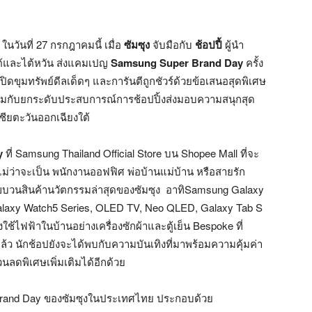
ในวันที่ 27 กรกฎาคมนี้ เมื่อ
ซัมซุง
จับมือกับ
ช้อปปี้
ผู้นำ
ต้และไต้หวัน ส่งแคมเปญ
Samsung Super Brand Day
ครั้ง
ปิดขุมทรัพย์ดีลเด็ดๆ และการันตีถูกชัวร์ด้วยข้อเสนอสุดพิเศษ
อมกับยกระดับประสบการณ์การช้อปปิ้งส่งมอบความสนุกสุด
ชียตะวันออกเฉียงใต้
y
ที่ Samsung Thailand Official Store บน Shopee Mall ที่จะ
ไม่ว่าจะเป็น พนักงานออฟฟิศ พ่อบ้านแม่บ้าน หรือสายรัก
บขบวนสินค้านวัตกรรมล่าสุดของซัมซุง อาทิSamsung Galaxy
 Galaxy Watch5 Series, OLED TV, Neo QLED, Galaxy Tab S
ช้ไฟฟ้าในบ้านอย่างเครื่องซักผ้าและตู้เย็น Bespoke ที่
ล้ว นักช้อปยังจะได้พบกับความบันเทิงที่มาพร้อมความคุ้มค่า
วนลดพิเศษเพิ่มเติมได้อีกด้วย
rand Day ของซัมซุงในประเทศไทย ประกอบด้วย