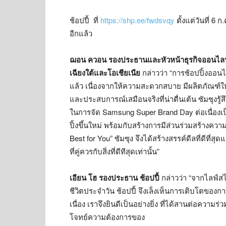
ช้อปปี้ ที่
https://shp.ee/fwdsvqy
ตั้งแต่วันที่ 6 
อีกแล้ว
ฌอน ควอน รองประธานและหัวหน้าธุรกิจออนไลน์
เฉียงใต้และโอเชียเนีย
กล่าวว่า “การช้อปปิ้งออน
แล้ว เนื่องจากให้ความสะดวกสบาย มีผลิตภัณฑ์ให
และประสบการณ์เสมือนจริงที่น่าตื่นเต้น ซัมซุงรู้ส
ในการจัด Samsung Super Brand Day ต่อเนื่องเป็น
ปิ้งขึ้นใหม่ พร้อมกับสร้างการมีส่วนร่วมสร้างความ
Best for You” ซัมซุง จึงได้สร้างสรรค์ดีลที่ดีที่
ที่คู่ควรกับสิ่งที่ดีทีสุดเท่านั้น”
เอียน โฮ รองประธาน ช้อปปี้
กล่าวว่า “จากไลฟ์สไต
ชีวิตประจำวัน ช้อปปี้ จึงเล็งเห็นการเติบโตของกา
เนื่อง เราจึงยินดีเป็นอย่างยิ่ง ที่ได้สานต่อควา
โจทย์ความต้องการของ