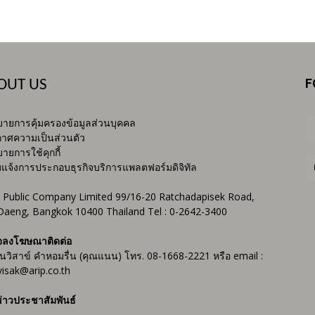
F
OUT US
ายการคุ้มครองข้อมูลส่วนบุคคล
าศความเป็นส่วนตัว
ายการใช้คุกกี้
บแจ้งการประกอบธุรกิจบริการแพลตฟอร์มดิจิทัล
 Public Company Limited 99/16-20 Ratchadapisek Road,
Daeng, Bangkok 10400 Thailand Tel : 0-2642-3400
จลงโฆษณาติดต่อ
ันวิสาข์ คำหอมรื่น (คุณแนน) โทร. 08-1668-2221 หรือ email :
isak@arip.co.th
่าวประชาสัมพันธ์