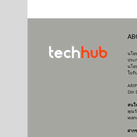
AB
นโยบ
ประก
นโยบ
ใบรั
ARIP
Din 
สนใ
คุณว
wanv
ฝากข