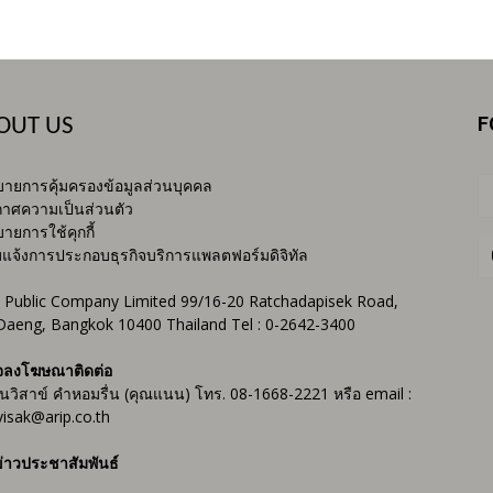
F
OUT US
ายการคุ้มครองข้อมูลส่วนบุคคล
าศความเป็นส่วนตัว
ายการใช้คุกกี้
บแจ้งการประกอบธุรกิจบริการแพลตฟอร์มดิจิทัล
 Public Company Limited 99/16-20 Ratchadapisek Road,
Daeng, Bangkok 10400 Thailand Tel : 0-2642-3400
จลงโฆษณาติดต่อ
ันวิสาข์ คำหอมรื่น (คุณแนน) โทร. 08-1668-2221 หรือ email :
isak@arip.co.th
่าวประชาสัมพันธ์