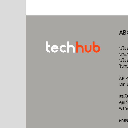
AB
นโยบ
ประก
นโยบ
ใบรั
ARIP
Din 
สนใ
คุณว
wanv
ฝากข