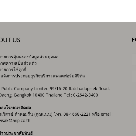
F
OUT US
ายการคุ้มครองข้อมูลส่วนบุคคล
าศความเป็นส่วนตัว
ายการใช้คุกกี้
บแจ้งการประกอบธุรกิจบริการแพลตฟอร์มดิจิทัล
 Public Company Limited 99/16-20 Ratchadapisek Road,
Daeng, Bangkok 10400 Thailand Tel : 0-2642-3400
จลงโฆษณาติดต่อ
ันวิสาข์ คำหอมรื่น (คุณแนน) โทร. 08-1668-2221 หรือ email :
isak@arip.co.th
่าวประชาสัมพันธ์