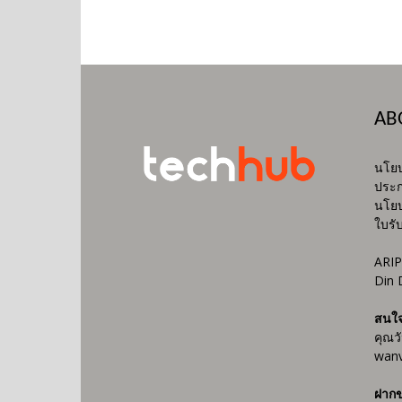
AB
นโยบ
ประก
นโยบ
ใบรั
ARIP
Din 
สนใ
คุณว
wanv
ฝากข