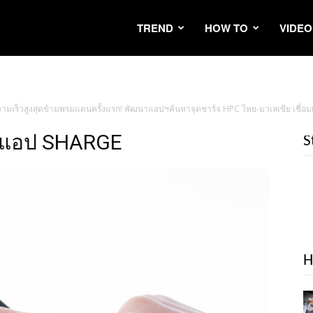
TREND
HOW TO
VIDEO
ามเร็วสูงสุดข้ามพรมแดนครั้งแรก! พัฒนาแอปฯค้นหาจุดชาร์จ HPC ไทย-มาเลเซีย เชื่อมเ
ยแอป SHARGE
S
H