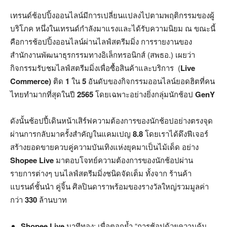
เทรนด์ช้อปปิ้งออนไลน์มีการเปลี่ยนแปลงไปตามพฤติกรรมของผู้
บริโภค หนึ่งในเทรนด์กำลังมาแรงและได้รับความนิยม ณ ขณะนี้
คือการช้อปปิ้งออนไลน์ผ่านไลฟ์สตรีมมิ่ง การรายงานของ
สำนักงานพัฒนาธุรกรรมทางอิเล็กทรอนิกส์ (สพธอ.) เผยว่า
กิจกรรมรับชมไลฟ์สตรีมมิ่งเพื่อซื้อสินค้าและบริการ (
Live
Commerce)
ติด
1
ใน
5
อันดับของกิจกรรมออนไลน์ยอดฮิตที่คน
ไทยทำมากที่สุดในปี
2565
โดยเฉพาะอย่างยิ่งกลุ่มนักช้อป
GenY
ดังนั้นช้อปปี้เดินหน้าเสิร์ฟความต้องการของนักช้อปอย่างตรงจุด
ผ่านการกลับมาครั้งสำคัญในแคมเปญ
8.8
โดยเราได้ดึงฟีเจอร์
สร้างยอดขายควบคู่ความบันเทิงแห่งยุคมาเป็นไม้เด็ด อย่าง
Shopee Live
มาตอบโจทย์ความต้องการของนักช้อปผ่าน
รายการต่างๆ บนไลฟ์สตรีมมิ่งชนิดจัดเต็ม ทั้งจาก ร้านค้า
แบรนด์ชั้นนำ คู่จิ้น ศิลปินดาราพร้อมของรางวัลใหญ่รวมมูลค่า
กว่า
330
ล้านบาท
Shopee Live
นาทีทอง: เพื่อตอกย้ำ “การช้อปด้วยความคุ้ม