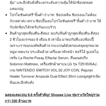
คุ้ม” และอีกคับคั่งที่จะยกระดับความคุ้มให้นักช้อปตลอด
แคมเปญ
โปรโมชันส่งฟรี*ขั้นต่ำ 0 บาท: ช้อปเพลิน ช้อปเยอะไม่ต้อง
กังวลค่าส่ง เพราะช้อปปี้มอบโปรโมชันส่งฟรี*ขั้นต่ำ 0 บาท ให้
กับนักช้อปได้กดรับกันแบบรัวๆ
สินค้าถูกสุดเที่ยงคืน-ตีสอง: พบกับสินค้าถูกสุดเที่ยงคืน-ตีสอง
2 ชั่วโมงแรกของ 8 เดือน 8 เท่านั้น มาพบกันที่แอปช้อปปี้
เพราะเราขนกองทัพสินค้าจากแบรนด์ดังครอบคลุมทุกหมวด
หมู่มาลดแรง ประเดิมด้วย เครื่องมาส์กหน้า ฟอริโอ้ ยูเอฟโอ,
เซรั่ม La Roche Posay Effaclar Serum, ที่นอนสปริง
Solomon Mattress, เครื่องซักผ้าฝาบน LG รุ่น T2518VSAJ,
เกม NINTENDO SWITCH VOL.02 JOY-CON, Rejuran
Healer Turnover Ampoule Dual Effect 30ml แอมพูลสูตรเข้ม
ข้นและอีกคับคั่ง
ฉลองแคมเปญ 8.8 ครั้งสำคัญ! Shopee Live ทุ่มรางวัลใหญ่รวม
กว่า 330 ล้านบาท