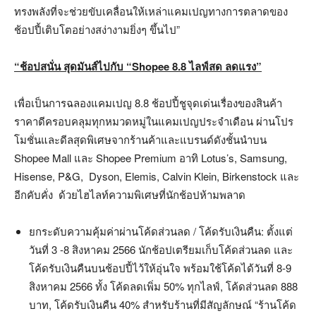
ทรงพลังที่จะช่วยขับเคลื่อนให้เหล่าแคมเปญทางการตลาดของ
ช้อปปี้เติบโตอย่างสง่างามยิ่งๆ ขึ้นไป”
“
ช้อปสนั่น สุดมันส์ไปกับ “
Shopee 8.8
ไลฟ์สด ลดแรง”
เพื่อเป็นการฉลองแคมเปญ 8.8 ช้อปปี้ชูจุดเด่นเรื่องของสินค้า
ราคาดีครอบคลุมทุกหมวดหมู่ในแคมเปญประจำเดือน ผ่านโปร
โมชั่นและดีลสุดพิเศษจากร้านค้าและแบรนด์ดังชั้นนำบน
Shopee Mall และ Shopee Premium อาทิ Lotus’s, Samsung,
Hisense, P&G, Dyson, Elemis, Calvin Klein, Birkenstock และ
อีกคับคั่ง ด้วยไฮไลท์ความพิเศษที่นักช้อปห้ามพลาด
ยกระดับความคุ้มค่าผ่านโค้ดส่วนลด / โค้ดรับเงินคืน: ตั้งแต่
วันที่ 3 -8 สิงหาคม 2566 นักช้อปเตรียมเก็บโค้ดส่วนลด และ
โค้ดรับเงินคืนบนช้อปปี้ไว้ให้อุ่นใจ พร้อมใช้โค้ดได้วันที่ 8-9
สิงหาคม 2566 ทั้ง โค้ดลดเพิ่ม 50% ทุกไลฟ์, โค้ดส่วนลด 888
บาท, โค้ดรับเงินคืน 40% สำหรับร้านที่มีสัญลักษณ์ “ร้านโค้ด