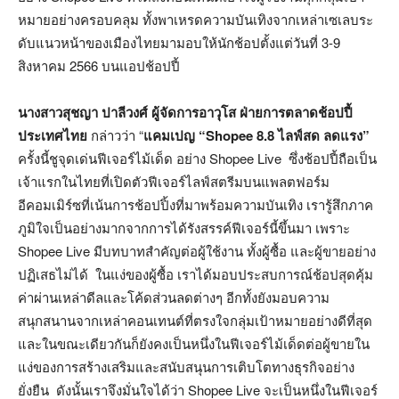
หมายอย่างครอบคลุม ทั้งพาเหรดความบันเทิงจากเหล่าเซเลบระ
ดับแนวหน้าของเมืองไทยมามอบให้นักช้อปตั้งแต่วันที่ 3-9
สิงหาคม 2566 บนแอปช้อปปี้
นางสาวสุชญา ปาลีวงศ์ ผู้จัดการอาวุโส ฝ่ายการตลาดช้อปปี้
ประเทศไทย
กล่าวว่า “
แคมเปญ “
Shopee 8.8
ไลฟ์สด ลดแรง”
ครั้งนี้ชูจุดเด่นฟีเจอร์ไม้เด็ด อย่าง Shopee Live ซึ่งช้อปปี้ถือเป็น
เจ้าแรกในไทยที่เปิดตัวฟีเจอร์ไลฟ์สตรีมบนแพลตฟอร์ม
อีคอมเมิร์ซที่เน้นการช้อปปิ้งที่มาพร้อมความบันเทิง เรารู้สึกภาค
ภูมิใจเป็นอย่างมากจากการได้รังสรรค์ฟีเจอร์นี้ขึ้นมา เพราะ
Shopee Live มีบทบาทสำคัญต่อผู้ใช้งาน ทั้งผู้ซื้อ และผู้ขายอย่าง
ปฏิเสธไม่ได้ ในแง่ของผู้ซื้อ เราได้มอบประสบการณ์ช้อปสุดคุ้ม
ค่าผ่านเหล่าดีลและโค้ดส่วนลดต่างๆ อีกทั้งยังมอบความ
สนุกสนานจากเหล่าคอนเทนต์ที่ตรงใจกลุ่มเป้าหมายอย่างดีที่สุด
และในขณะเดียวกันก็ยังคงเป็นหนึ่งในฟีเจอร์ไม้เด็ดต่อผู้ขายใน
แง่ของการสร้างเสริมและสนับสนุนการเติบโตทางธุรกิจอย่าง
ยั่งยืน ดังนั้นเราจึงมั่นใจได้ว่า Shopee Live จะเป็นหนึ่งในฟีเจอร์