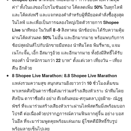
ค่า” ทั้งในแง่ของโปรโมชันอย่าง โค้ดลดเพิ่ม
50%
ในทุกไลฟ์
และโค้ดส่งฟรี และแจกทองคำสำหรับผู้ที่มียอดคำสั่งซื้อสูงสุด
ในไลฟ์ และเพื่อเป็นการฉลองใหญ่เปิดตัวรายการ
Shopee
Live
นาทีทอง ในวันที่
8 -9
สิงหาคม นักช้อปจะได้รับความคุ้ม
ผ่านโค้ดส่วนลด
50%
ไม่อั้น และอีกมากมาย พร้อมพบกับการ
ช้อปสุดมันส์ไปกับนักขายมือทอง นำทีมโดย พิมรี่พาย
,
แจม
เนโกะจั๊ม
,
เอิ้ก อีสมารูอ้วย และอีกมากมาย ทั้งยังมีสิทธิ์ได้รับ
ทองคำ น้ำหนักรวมกว่า
22
บาท* ตั้งแต่เวลา เที่ยงวัน – เที่ยง
คืน อีกด้วย
8 Shopee Live Marathon: 8.8 Shopee Live Marathon
แหล่งรวมความสุข สนุกสนานยิงยาวกว่า
10
ชั่วโมงเต็มขน
พาเหรดศิลปินดาราชื่อดังมาร่วมสร้างเสียงหัวเราะ นำทีมโดย
ศิลปิน ดาราชื่อดัง อย่าง ดีเจต้นหอม-ศกุนตลา
,
ปุยฝ้าย- ณัฎฐ
พัชร์ ที่จะมาร่วมสร้างเสียงหัวเราะผ่านไลฟ์สตรีมมิ่งพร้อมบอก
โปรดี ต่อเนื่องด้วยปรากฏการณ์ความฟินจากคู่จิ้น อย่าง บอส
โนอึล ที่จะมาร่วมพูดคุยพร้อมเล่นเกม ผู้โชคดีมีสิทธิ์รับรูป
พร้อมลายเซ็นไปเลย