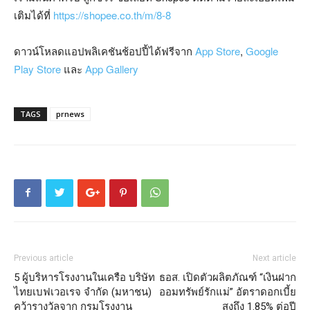
เติมได้ที่
https://shopee.co.th/m/8-8
ดาวน์โหลดแอปพลิเคชันช้อปปี้ได้ฟรีจาก
App Store
,
Google
Play Store
และ
App Gallery
TAGS
prnews
Previous article
Next article
5 ผู้บริหารโรงงานในเครือ บริษัท
ธอส. เปิดตัวผลิตภัณฑ์ “เงินฝาก
ไทยเบฟเวอเรจ จำกัด (มหาชน)
ออมทรัพย์รักแม่” อัตราดอกเบี้ย
คว้ารางวัลจาก กรมโรงงาน
สูงถึง 1.85% ต่อปี