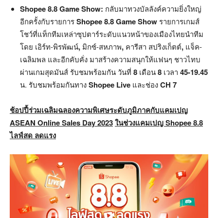
Shopee 8.8 Game Show:
กลับมาทวงบัลลังค์ความยิ่งใหญ่
อีกครั้งกับรายการ
Shopee 8.8 Game Show
รายการเกมส์
โชว์ที่แท็กทีมเหล่าซุปตาร์ระดับแนวหน้าของเมืองไทยนำทีม
โดย เอิร์ท-พิรพัฒน์
,
มิกซ์-สหภาพ
,
คารีสา สปริงเก็ตต์
,
แจ็ค-
เฉลิมพล และอีกคับคั่ง มาสร้างความสนุกให้แฟนๆ ชาวไทบ
ผ่านเกมสุดมันส์ รับชมพร้อมกัน วันที่
8
เดือน
8
เวลา
45-19.45
น. รับชมพร้อมกันทาง
Shopee Live
และช่อง
CH 7
ช้อปปี้ร่วมเฉลิมฉลองความพิเศษระดับภูมิภาคกับแคมเปญ
ASEAN Online Sales Day 2023
ในช่วงแคมเปญ
Shopee 8.8
ไลฟ์สด ลดแรง