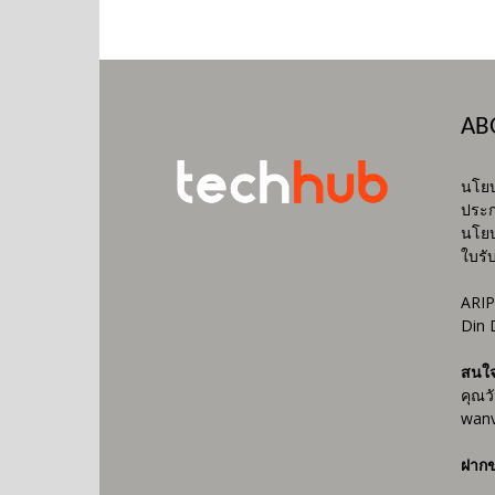
AB
นโยบ
ประก
นโยบ
ใบรั
ARIP
Din 
สนใ
คุณว
wanv
ฝากข