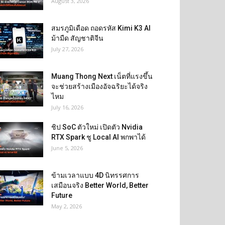
August 3, 2026
สมรภูมิเดือด ถอดรหัส Kimi K3 AI
ม้ามืด สัญชาติจีน
July 27, 2026
Muang Thong Next เน็ตที่แรงขึ้น
จะช่วยสร้างเมืองอัจฉริยะได้จริง
ไหม
July 16, 2026
ชิป SoC ตัวใหม่ เปิดตัว Nvidia
RTX Spark ชู Local AI พกพาได้
June 5, 2026
ข้ามเวลาแบบ 4D นิทรรศการ
เสมือนจริง Better World, Better
Future
May 2, 2026