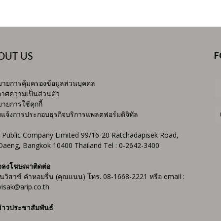
F
OUT US
ายการคุ้มครองข้อมูลส่วนบุคคล
าศความเป็นส่วนตัว
ายการใช้คุกกี้
บแจ้งการประกอบธุรกิจบริการแพลตฟอร์มดิจิทัล
 Public Company Limited 99/16-20 Ratchadapisek Road,
Daeng, Bangkok 10400 Thailand Tel : 0-2642-3400
จลงโฆษณาติดต่อ
ันวิสาข์ คำหอมรื่น (คุณแนน) โทร. 08-1668-2221 หรือ email :
isak@arip.co.th
่าวประชาสัมพันธ์