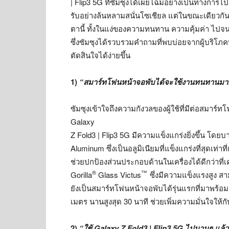
| Flip3 5G ที่ซัมซุงได้เผยโฉมอย่างเป็นทางการไ
รับอย่างล้นหลามสนั่นโซเชียล แต่ในขณะเดียวกั
ตานี้ ทั้งในแง่ของความทนทาน ความคุ้มค่า ไปจน
ซึ่งซัมซุงได้รวบรวมคำถามที่พบบ่อยจากผู้บริโภคท
ตัดสินใจได้ง่ายขึ้น
1)
“สมาร์ทโฟนหน้าจอพับได้จะใช้งานทนทานม
ซัมซุงเข้าใจถึงความกังวลของผู้ใช้ที่มีต่อสมาร
Galaxy
Z Fold3 | Flip3 5G มีความแข็งแกร่งยิ่งขึ้น โ
Aluminum ซึ่งเป็นอลูมิเนียมที่แข็งแกร่งที่สุ
ช่วยปกป้องส่วนประกอบด้านในเครื่องได้ดีกว่าที่
®
™
Gorilla
Glass Victus
ซึ่งมีความแข็งแรงสูง ส
ยังเป็นสมาร์ทโฟนหน้าจอพับได้รุ่นแรกที่มาพร้
เมตร นานสูงสุด 30 นาที ช่วยเพิ่มความมั่นใจให้
2)
“ใช้ Galaxy Z Fold3 | Flip3 5G ไปนานๆ แล