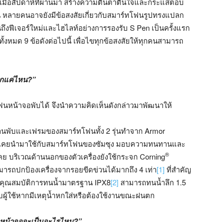
ปเมื่อสัปดาห์ที่ผ่านมา สร้างความตื่นตาตื่นใจและกระแสตอบ
น หลายคนอาจยังมีข้อสงสัยเกี่ยวกับสมาร์ทโฟนรูปทรงแปลก
ถึงฟีเจอร์ใหม่และไฮไลท์อย่างการรองรับ S Pen เป็นครั้งแรก
ั้งหมด 9 ข้อดังต่อไปนี้ เพื่อไขทุกข้อสงสัยให้ทุกคนสามารถ
ากแค่ไหน?”
์ทโฟนหน้าจอพับได้ จึงนำความคิดเห็นดังกล่าวมาพัฒนาให้
ดยบานพับและเฟรมของสมาร์ทโฟนทั้ง 2 รุ่นทำจาก Armor
ดเท่าที่เคยนำมาใช้กับสมาร์ทโฟนของซัมซุง มอบความทนทานและ
®
เคย บริเวณด้านนอกของตัวเครื่องยังใช้กระจก Corning
ามารถปกป้องเครื่องจากรอยขีดข่วนได้มากถึง 4 เท่า
[1]
ที่สำคัญ
อมคุณสมบัติการทนน้ำมาตรฐาน IPX8
[2]
สามารถทนน้ำลึก 1.5
กับผู้ใช้หากมีเหตุน้ำหกใส่หรือต้องใช้งานขณะฝนตก
้วหน้าจอจะเป็นอะไรไหม?”