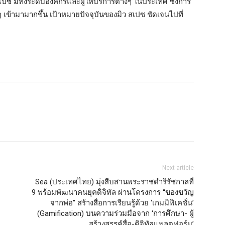
 สเปซ มีทั้งระดับองค์กรและผู้ให้บริการต่างๆ ในประเทศ ซึ่งการ
ๆ เข้ามามากขึ้น เป้าหมายปัจจุบันของมิว สเปซ ชัดเจนไปที่
Next article
Sea (ประเทศไทย) มุ่งสืบสานพระราชดำริรัชกาลที่
9 พร้อมพัฒนาคนยุคดิจิทัล ผ่านโครงการ “ของขวัญ
จากพ่อ” สร้างสื่อการเรียนรู้ด้วย ‘เกมมิฟิเคชั่น’
(Gamification) บนความร่วมมือจาก ‘การศึกษา- ผู้
สร้างสรรค์สื่อ-ดิจิทัลแพลตฟอร์ม’