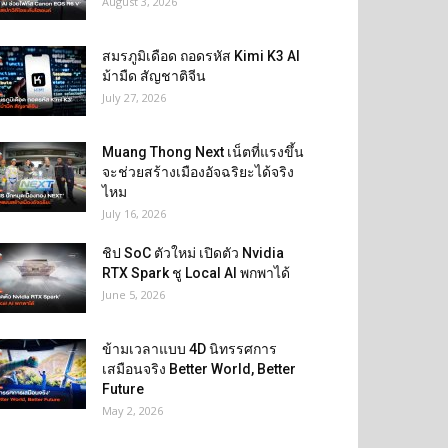
August 3, 2026
สมรภูมิเดือด ถอดรหัส Kimi K3 AI
ม้ามืด สัญชาติจีน
July 27, 2026
Muang Thong Next เน็ตที่แรงขึ้น
จะช่วยสร้างเมืองอัจฉริยะได้จริง
ไหม
July 16, 2026
ชิป SoC ตัวใหม่ เปิดตัว Nvidia
RTX Spark ชู Local AI พกพาได้
June 5, 2026
ข้ามเวลาแบบ 4D นิทรรศการ
เสมือนจริง Better World, Better
Future
May 2, 2026