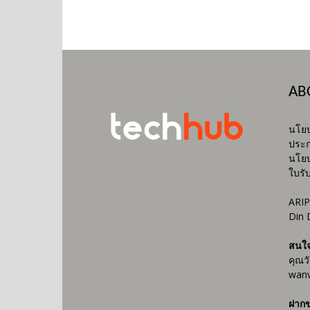
AB
นโยบ
ประก
นโยบ
ใบรั
ARIP
Din 
สนใ
คุณว
wanv
ฝากข