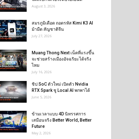
August 3, 2026
สมรภูมิเดือด ถอดรหัส Kimi K3 AI
ม้ามืด สัญชาติจีน
July 27, 2026
Muang Thong Next เน็ตที่แรงขึ้น
จะช่วยสร้างเมืองอัจฉริยะได้จริง
ไหม
July 16, 2026
ชิป SoC ตัวใหม่ เปิดตัว Nvidia
RTX Spark ชู Local AI พกพาได้
June 5, 2026
ข้ามเวลาแบบ 4D นิทรรศการ
เสมือนจริง Better World, Better
Future
May 2, 2026