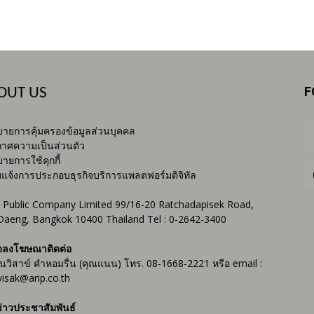
F
OUT US
ายการคุ้มครองข้อมูลส่วนบุคคล
าศความเป็นส่วนตัว
ายการใช้คุกกี้
บแจ้งการประกอบธุรกิจบริการแพลตฟอร์มดิจิทัล
 Public Company Limited 99/16-20 Ratchadapisek Road,
Daeng, Bangkok 10400 Thailand Tel : 0-2642-3400
จลงโฆษณาติดต่อ
ันวิสาข์ คำหอมรื่น (คุณแนน) โทร. 08-1668-2221 หรือ email :
isak@arip.co.th
่าวประชาสัมพันธ์