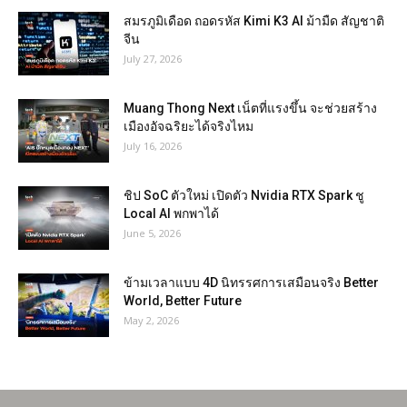
สมรภูมิเดือด ถอดรหัส Kimi K3 AI ม้ามืด สัญชาติ
จีน
July 27, 2026
Muang Thong Next เน็ตที่แรงขึ้น จะช่วยสร้าง
เมืองอัจฉริยะได้จริงไหม
July 16, 2026
ชิป SoC ตัวใหม่ เปิดตัว Nvidia RTX Spark ชู
Local AI พกพาได้
June 5, 2026
ข้ามเวลาแบบ 4D นิทรรศการเสมือนจริง Better
World, Better Future
May 2, 2026