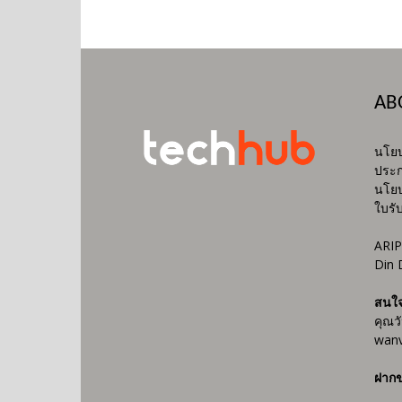
AB
นโยบ
ประก
นโยบ
ใบรั
ARIP
Din 
สนใ
คุณว
wanv
ฝากข