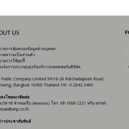
F
OUT US
ายการคุ้มครองข้อมูลส่วนบุคคล
าศความเป็นส่วนตัว
ายการใช้คุกกี้
บแจ้งการประกอบธุรกิจบริการแพลตฟอร์มดิจิทัล
 Public Company Limited 99/16-20 Ratchadapisek Road,
Daeng, Bangkok 10400 Thailand Tel : 0-2642-3400
จลงโฆษณาติดต่อ
ันวิสาข์ คำหอมรื่น (คุณแนน) โทร. 08-1668-2221 หรือ email :
isak@arip.co.th
่าวประชาสัมพันธ์