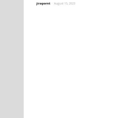
jirapornt
-
August 15, 2023