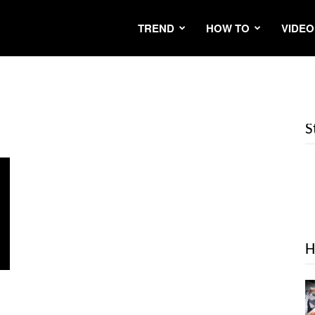
TREND
HOW TO
VIDEO
S
H