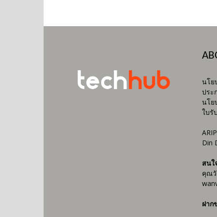
AB
นโยบ
ประก
นโยบ
ใบรั
ARIP
Din 
สนใ
คุณว
wanv
ฝากข