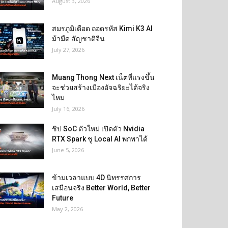
August 3, 2026
สมรภูมิเดือด ถอดรหัส Kimi K3 AI
ม้ามืด สัญชาติจีน
July 27, 2026
Muang Thong Next เน็ตที่แรงขึ้น
จะช่วยสร้างเมืองอัจฉริยะได้จริง
ไหม
July 16, 2026
ชิป SoC ตัวใหม่ เปิดตัว Nvidia
RTX Spark ชู Local AI พกพาได้
June 5, 2026
ข้ามเวลาแบบ 4D นิทรรศการ
เสมือนจริง Better World, Better
Future
May 2, 2026