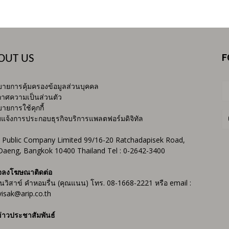
F
OUT US
ายการคุ้มครองข้อมูลส่วนบุคคล
าศความเป็นส่วนตัว
ายการใช้คุกกี้
บแจ้งการประกอบธุรกิจบริการแพลตฟอร์มดิจิทัล
 Public Company Limited 99/16-20 Ratchadapisek Road,
Daeng, Bangkok 10400 Thailand Tel : 0-2642-3400
จลงโฆษณาติดต่อ
ันวิสาข์ คำหอมรื่น (คุณแนน) โทร. 08-1668-2221 หรือ email :
isak@arip.co.th
่าวประชาสัมพันธ์