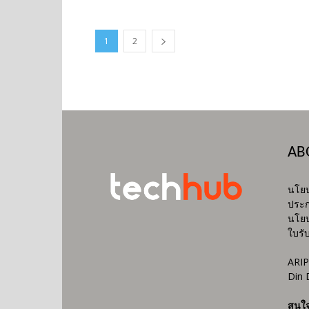
1
2
AB
นโยบ
ประก
นโยบ
ใบรั
ARIP
Din 
สนใ