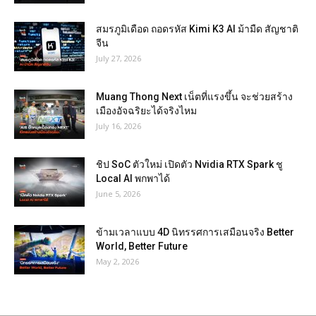
สมรภูมิเดือด ถอดรหัส Kimi K3 AI ม้ามืด สัญชาติ
จีน
July 27, 2026
Muang Thong Next เน็ตที่แรงขึ้น จะช่วยสร้าง
เมืองอัจฉริยะได้จริงไหม
July 16, 2026
ชิป SoC ตัวใหม่ เปิดตัว Nvidia RTX Spark ชู
Local AI พกพาได้
June 5, 2026
ข้ามเวลาแบบ 4D นิทรรศการเสมือนจริง Better
World, Better Future
May 2, 2026